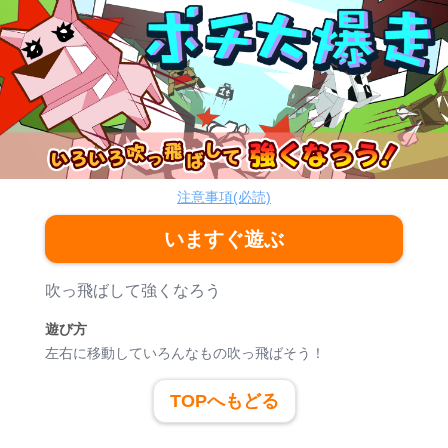
ポチ大爆走
アクション
注意事項(必読)
いますぐ遊ぶ
ゲーム紹介
吹っ飛ばして強くなろう
遊び方
左右に移動していろんなもの吹っ飛ばそう！
TOPへもどる