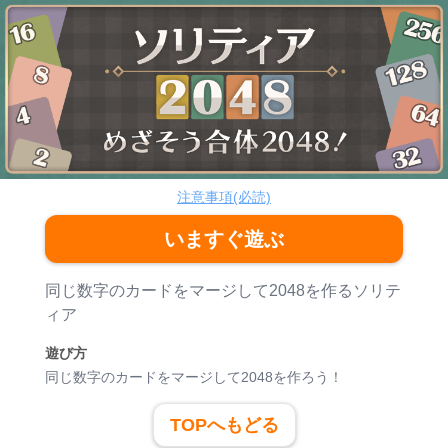
ソリティア2048
ボードゲーム
注意事項(必読)
いますぐ遊ぶ
ゲーム紹介
同じ数字のカードをマージして2048を作るソリテ
ィア
遊び方
同じ数字のカードをマージして2048を作ろう！
TOPへもどる