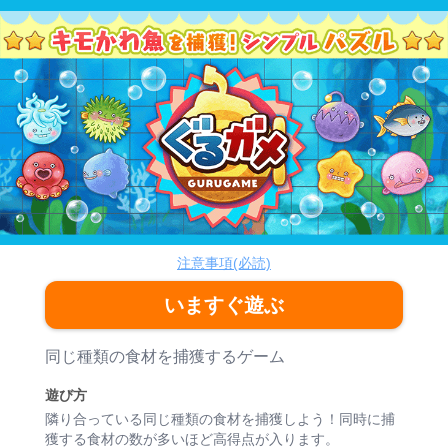
ぐるガメ
パズル
注意事項(必読)
いますぐ遊ぶ
ゲーム紹介
同じ種類の食材を捕獲するゲーム
遊び方
隣り合っている同じ種類の食材を捕獲しよう！同時に捕
獲する食材の数が多いほど高得点が入ります。