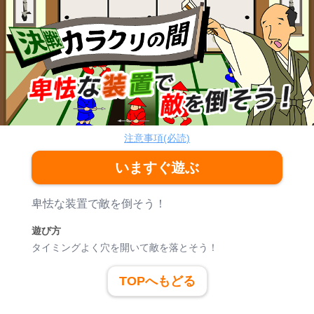
決戦カラクリの間
シューティング
注意事項(必読)
いますぐ遊ぶ
ゲーム紹介
卑怯な装置で敵を倒そう！
遊び方
タイミングよく穴を開いて敵を落とそう！
TOPへもどる