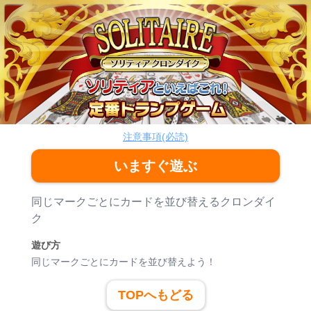
ソリティアクロンダイク
ボードゲーム
注意事項(必読)
いますぐ遊ぶ
ゲーム紹介
同じマークごとにカードを並び替えるクロンダイ
ク
遊び方
同じマークごとにカードを並び替えよう！
TOPへもどる