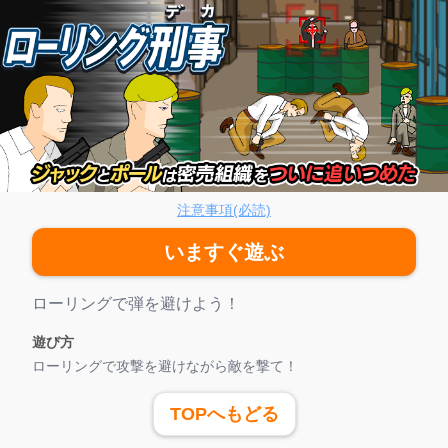
ーリング刑事
注意事項(必読)
いますぐ遊ぶ
ゲーム紹介
ローリングで弾を避けよう！
遊び方
ローリングで攻撃を避けながら敵を撃て！
TOPへもどる