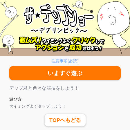
プリンピック
注意事項(必読)
いますぐ遊ぶ
ゲーム紹介
デップ君と色々な競技をしよう！
遊び方
タイミングよくタップしよう！
TOPへもどる