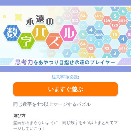
永遠の数字パズル
パズル
注意事項(必読)
いますぐ遊ぶ
ゲーム紹介
同じ数字を4つ以上マージするパズル
遊び方
盤面が埋まらないように、同じ数字を4つ以上まとめてマ
ージしていこう！