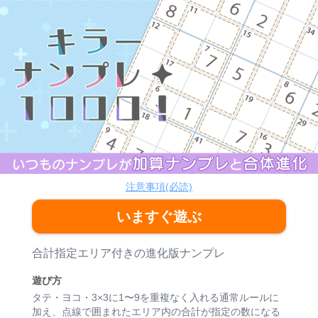
キラーナンプレ1000！
パズル
注意事項(必読)
いますぐ遊ぶ
ゲーム紹介
合計指定エリア付きの進化版ナンプレ
遊び方
タテ・ヨコ・3×3に1〜9を重複なく入れる通常ルールに
加え、点線で囲まれたエリア内の合計が指定の数になる