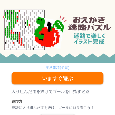
おえかき迷路パズル
脳トレ
注意事項(必読)
いますぐ遊ぶ
ゲーム紹介
入り組んだ道を抜けてゴールを目指す迷路
遊び方
複雑に入り組んだ道を抜け、ゴールに辿り着こう！