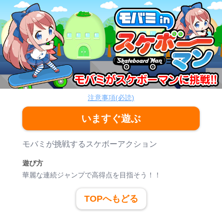
モバミinスケボーマン
アクション
注意事項(必読)
いますぐ遊ぶ
ゲーム紹介
モバミが挑戦するスケボーアクション
遊び方
華麗な連続ジャンプで高得点を目指そう！！
TOPへもどる