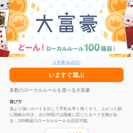
富豪【B】
注意事項(必読)
いますぐ遊ぶ
ゲーム紹介
多数のローカルルールを選べる大富豪
遊び方
場より強いカードを出して手札を早く無くそう。上がった順
に階級が付き、次の対戦では階級に応じたカード交換があ
る。100種超のローカルルールを設定可能。