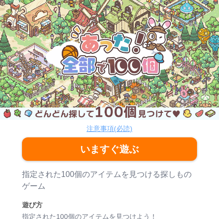
あった！全部で100個
脳トレ
注意事項(必読)
いますぐ遊ぶ
ゲーム紹介
指定された100個のアイテムを見つける探しもの
ゲーム
遊び方
指定された100個のアイテムを見つけよう！