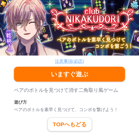
club「NIKAKUDORI」
ボードゲーム
注意事項(必読)
いますぐ遊ぶ
ゲーム紹介
ペアのボトルを見つけて消す二角取り風ゲーム
遊び方
ペアのボトルを素早く見つけて、コンボを繋げよう！
TOPへもどる