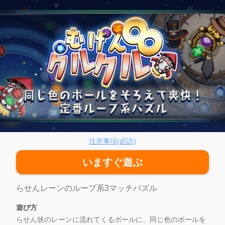
げん∞クルクル
注意事項(必読)
いますぐ遊ぶ
ゲーム紹介
らせんレーンのループ系3マッチパズル
遊び方
らせん状のレーンに流れてくるボールに、同じ色のボールを