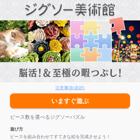
グソー美術館
注意事項(必読)
いますぐ遊ぶ
ゲーム紹介
ピース数を選べるジグソーパズル
遊び方
ピースを組み合わせてすてきな絵を完成させよう！