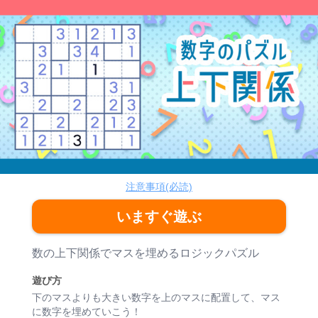
数字のパズル 上下関係
パズル
注意事項(必読)
いますぐ遊ぶ
ゲーム紹介
数の上下関係でマスを埋めるロジックパズル
遊び方
下のマスよりも大きい数字を上のマスに配置して、マス
に数字を埋めていこう！