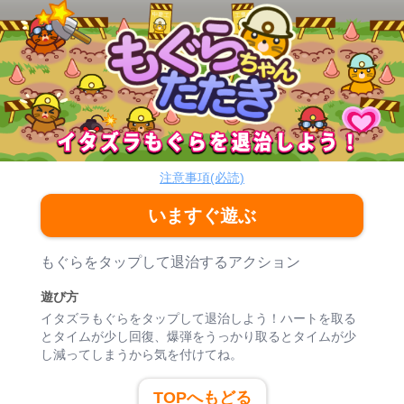
もぐらちゃんたたき
アクション
注意事項(必読)
いますぐ遊ぶ
ゲーム紹介
もぐらをタップして退治するアクション
遊び方
イタズラもぐらをタップして退治しよう！ハートを取る
とタイムが少し回復、爆弾をうっかり取るとタイムが少
し減ってしまうから気を付けてね。
TOPへもどる