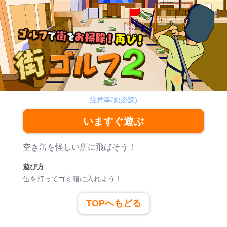
街ゴルフ2
シューティング
注意事項(必読)
いますぐ遊ぶ
ゲーム紹介
空き缶を怪しい所に飛ばそう！
遊び方
缶を打ってゴミ箱に入れよう！
TOPへもどる