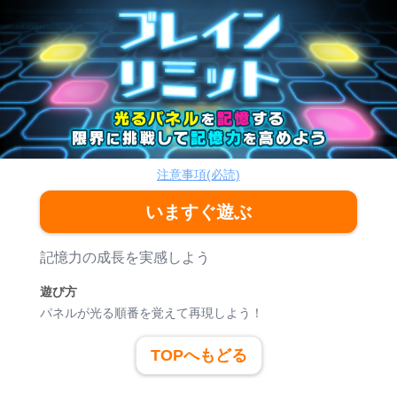
ブレインリミット
脳トレ
注意事項(必読)
いますぐ遊ぶ
ゲーム紹介
記憶力の成長を実感しよう
遊び方
パネルが光る順番を覚えて再現しよう！
TOPへもどる