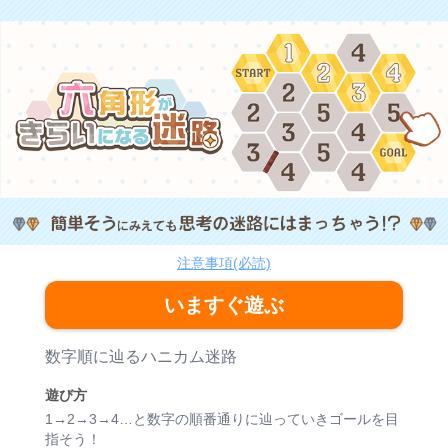
六角形がきらいになる迷路
脳トレ
注意事項(必読)
いますぐ遊ぶ
ゲーム紹介
数字順に辿るハニカム迷路
遊び方
1→2→3→4…と数字の順番通りに辿っていきゴールを目
指そう！