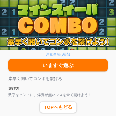
インスイーパCOMBO
注意事項(必読)
いますぐ遊ぶ
ゲーム紹介
素早く開いてコンボを繋げろ
遊び方
数字をヒントに、爆弾が無いマスを全て開けよう！
TOPへもどる