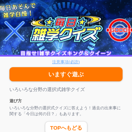
日雑学クイズ
注意事項(必読)
いますぐ遊ぶ
ゲーム紹介
いろいろな分野の選択式雑学クイズ
遊び方
いろいろな分野の選択式クイズに答えよう！過去の出来事に
関する「今日は何の日？」もあります。
TOPへもどる