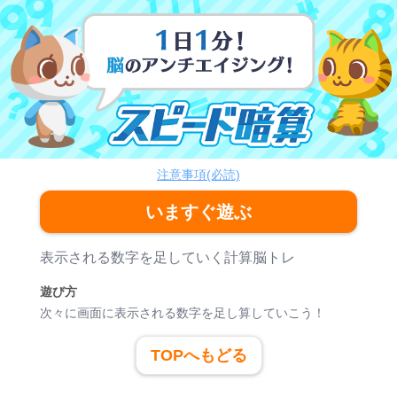
スピード暗算
脳トレ
注意事項(必読)
いますぐ遊ぶ
ゲーム紹介
表示される数字を足していく計算脳トレ
遊び方
次々に画面に表示される数字を足し算していこう！
TOPへもどる