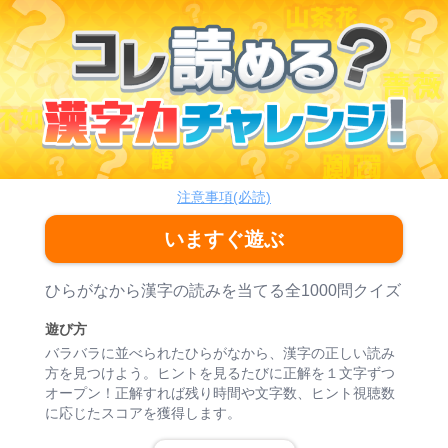
コレ読める？漢字力チャレンジ
脳トレ
注意事項(必読)
いますぐ遊ぶ
ゲーム紹介
ひらがなから漢字の読みを当てる全1000問クイズ
遊び方
バラバラに並べられたひらがなから、漢字の正しい読み
方を見つけよう。ヒントを見るたびに正解を１文字ずつ
オープン！正解すれば残り時間や文字数、ヒント視聴数
に応じたスコアを獲得します。