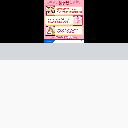
イクアップクィーン
クション
ーム紹介 -
び方 -
見本と同じ化粧になるように、タイミングよく化粧を止
相手に合わせた化粧でモテ期到来！