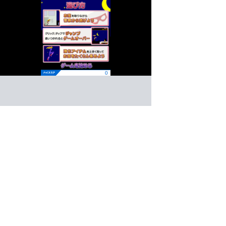
怪盗フォクシー
アクション
ゲーム紹介 -
遊び方 -
お宝を取りながら警察から逃げよう！
お宝を盗んでアジトを目指せ！