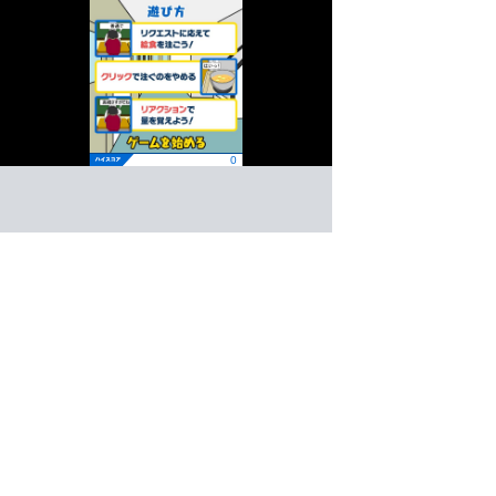
給食大好き高橋
アクション
ゲーム紹介 -
遊び方 -
リクエストに応えて給食を注ごう！
みんなのリクエストに応えよう！