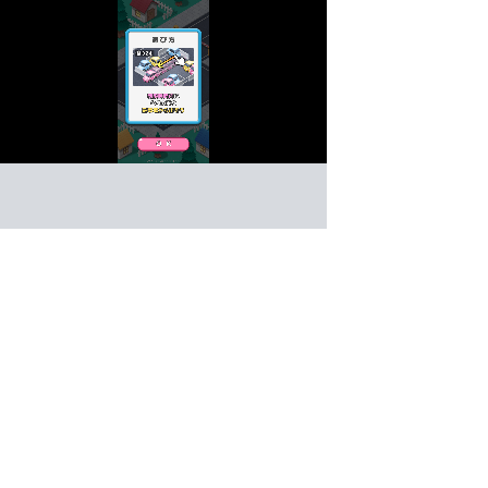
ポケットパーキング
パズル
ゲーム紹介 -
遊び方 -
駐車場から全ての車を出そう！
駐車場から車を出すパズル