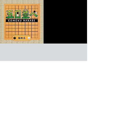
五目並べ
ボードゲーム
ゲーム紹介 -
遊び方 -
空いている交点に碁石を交互に置きあいます。縦・横
碁石を5つ並べて勝つ五目並べ