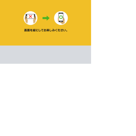
毎日雑学クイズ
脳トレ
ゲーム紹介 -
遊び方 -
いろいろな分野の選択式クイズに答えよう！過去の出
いろいろな分野の選択式雑学クイズ