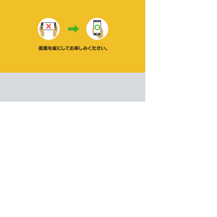
スウジ！マージ！ソー星人
パズル
ゲーム紹介 -
遊び方 -
同じ数字をくっつけてマージしよう！
同じ数字をくっつけてマージするパズル