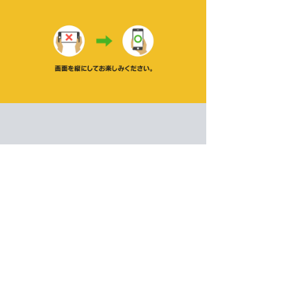
ナンプレ1000!
脳トレ
ゲーム紹介 -
遊び方 -
空マスに1〜9を入れる。タテ・ヨコ・3×3の各ブロ
1000問収録の定番ナンプレ