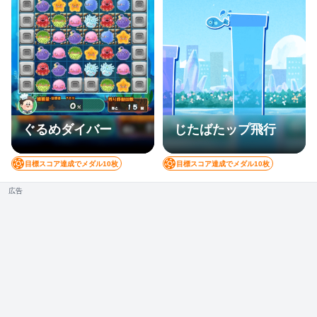
ぐるめダイバー
じたばたップ飛行
目標スコア達成でメダル10枚
目標スコア達成でメダル10枚
広告