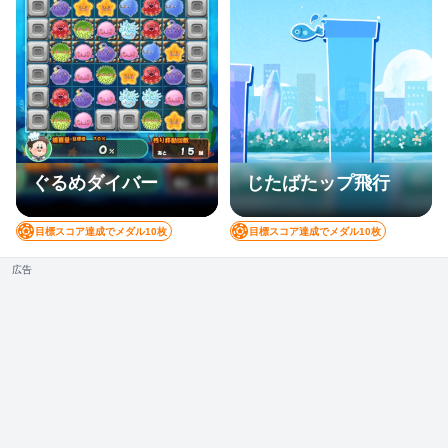
ぐるめダイバー
じたばたップ飛行
目標スコア達成でメダル10枚
目標スコア達成でメダル10枚
広告